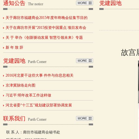
通知公告
党建园地
The notice
关于廊坊市福建商会2015年度年终晚会征集节目的
关于在廊坊市开展“2015投资中国重点 项目发布会
关 于 举办《创新驱动发展 智慧引领未来》专题
新 年 致 辞
故宫
党建园地
Parth Comer
2016河北要干这些大事 件件与你息息相关
京津冀脉络走向图
习近平:明年改革工作这样做
河北省委“十三五”规划建议部署协调发展
联系我们
Parth Comer
联 系 人：廊坊市福建商会秘书处