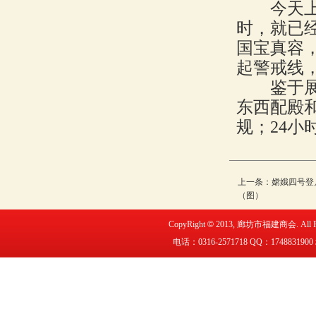
今天上午
时，就已
国宝真容
起警戒线
鉴于展品
东西配殿
规；24小
上一条：
嫦娥四号登
（图）
CopyRight
©
2013,
廊坊市福建商会
. All
电话：0316-2571718 QQ：
1748831900