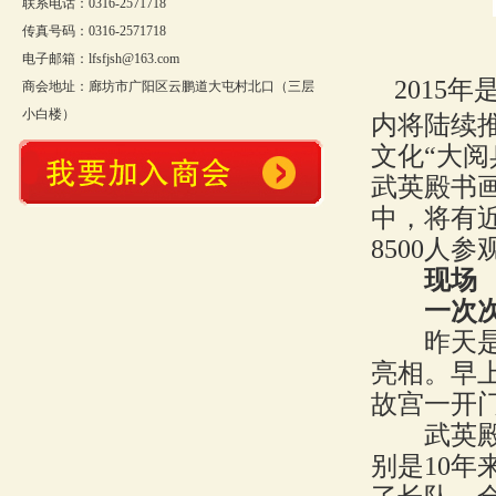
联系电话：0316-2571718
传真号码：0316-2571718
电子邮箱：lfsfjsh@163.com
2015
商会地址：廊坊市广阳区云鹏道大屯村北口（三层
小白楼）
内将陆续
文化“大阅
武英殿书
中，将有
8500人
现场
一次次排
昨天是“
亮相。早
故宫一开
武英殿内
别是10