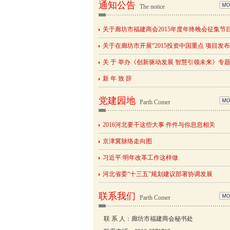
通知公告
The notice
关于廊坊市福建商会2015年度年终晚会征集节
关于在廊坊市开展“2015投资中国重点 项目发
关 于 举办《创新驱动发展 智慧引领未来》专
新 年 致 辞
党建园地
Parth Comer
2016河北要干这些大事 件件与你息息相关
京津冀脉络走向图
习近平:明年改革工作这样做
河北省委“十三五”规划建议部署协调发展
联系我们
Parth Comer
联 系 人：廊坊市福建商会秘书处