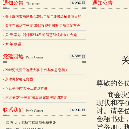
通知公告
通知公告
The notice
关于廊坊市福建商会2015年度年终晚会征集节目的
关于在廊坊市开展“2015投资中国重点 项目发布会
关 于 举办《创新驱动发展 智慧引领未来》专题
新 年 致 辞
党建园地
Parth Comer
2016河北要干这些大事 件件与你息息相关
京津冀脉络走向图
尊敬的各
习近平:明年改革工作这样做
商会决
河北省委“十三五”规划建议部署协调发展
现状和存
联系我们
讨。请各
Parth Comer
会秘书处
联 系 人：廊坊市福建商会秘书处
导参加，