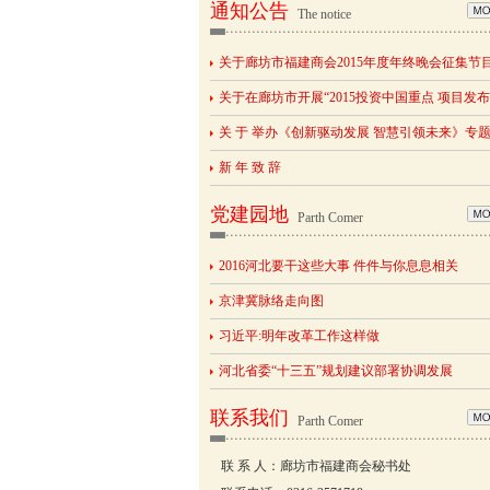
通知公告
The notice
关于廊坊市福建商会2015年度年终晚会征集节
关于在廊坊市开展“2015投资中国重点 项目发
关 于 举办《创新驱动发展 智慧引领未来》专
新 年 致 辞
党建园地
Parth Comer
2016河北要干这些大事 件件与你息息相关
京津冀脉络走向图
习近平:明年改革工作这样做
河北省委“十三五”规划建议部署协调发展
联系我们
Parth Comer
联 系 人：廊坊市福建商会秘书处