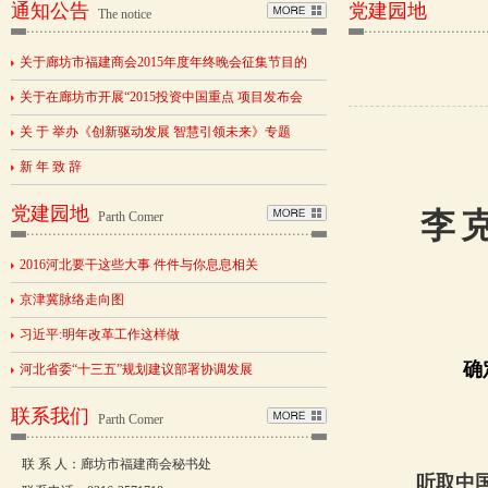
通知公告
党建园地
The notice
关于廊坊市福建商会2015年度年终晚会征集节目的
关于在廊坊市开展“2015投资中国重点 项目发布会
关 于 举办《创新驱动发展 智慧引领未来》专题
新 年 致 辞
党建园地
李
Parth Comer
2016河北要干这些大事 件件与你息息相关
京津冀脉络走向图
习近平:明年改革工作这样做
确
河北省委“十三五”规划建议部署协调发展
联系我们
Parth Comer
联 系 人：廊坊市福建商会秘书处
听取中