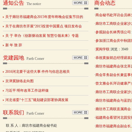
通知公告
商会动态
The notice
·
商会秘书处拜访会员林
关于廊坊市福建商会2015年度年终晚会征集节目的
·
廊坊市工商联企业家沙
关于在廊坊市开展“2015投资中国重点 项目发布会
·
参观副会长林秀强公司
关 于 举办《创新驱动发展 智慧引领未来》专题
·
参加浙江商会庆中秋团
新 年 致 辞
·
冀闽学联
浏览：3949
党建园地
·
恭祝黄振韬总经理易装
Parth Comer
·
廊坊市福建商会张北草
2016河北要干这些大事 件件与你息息相关
·
商会常务副会长兼监事
京津冀脉络走向图
·
曾文雅会长拜访健康产
习近平:明年改革工作这样做
·
廊坊市工商联企业家沙
河北省委“十三五”规划建议部署协调发展
·
廊坊市福建商会与蓝韵
·
廊坊市工商联直属商会
联系我们
Parth Comer
·
福建商会看望河北固安
联 系 人：廊坊市福建商会秘书处
·
廊坊市福建商会副会长