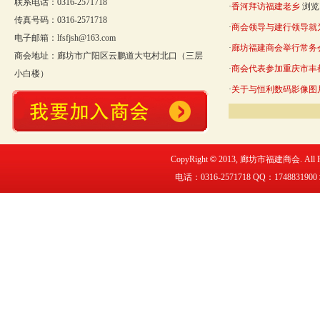
联系电话：0316-2571718
·
香河拜访福建老乡
浏览：
传真号码：0316-2571718
·
商会领导与建行领导就
电子邮箱：lfsfjsh@163.com
·
廊坊福建商会举行常务
商会地址：廊坊市广阳区云鹏道大屯村北口（三层
·
商会代表参加重庆市丰
小白楼）
·
关于与恒利数码影像图
CopyRight
©
2013,
廊坊市福建商会
. All
电话：0316-2571718 QQ：
1748831900