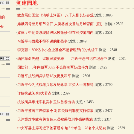
党建园地
·
故宫展出国宝《清明上河图》 八千人排长队参观
浏览：3095
目的
·
嫦娥四号登月细节公开 人类将首次登陆月球背面（图）
浏览：2592
布会
·
媒体：中朝关系现阶段比较微妙 但在可控范围内
浏览：2551
题
·
习近平与西藏不得不说的那些事
浏览：2849
·
李克强：600亿中小企业基金不是管理部门的钱袋子
浏览：2548
·
缅怀革命先烈 讴歌民族英雄——习近平总书记在纪念中
浏览：2501
·
国防部：3年内裁军30万 不会影响军队战斗力
浏览：2425
·
习近平抗战阅兵讲话18次提及和平
浏览：2596
·
习近平今为抗战老兵颁发纪念章 五类人士将获得
浏览：2799
·
详解抗战阅兵8大看点
浏览：2397
·
抗战阅兵摩托车礼宾护卫队首发出场
浏览：2453
·
习近平签署主席特赦令 对四类服刑罪犯实行特赦
浏览：2477
·
天津爆炸事故有关责任人员被采取刑事强制措施
浏览：2314
·
中央军委主席习近平签署通令 给3个单位、28名个人记功
浏览：2539