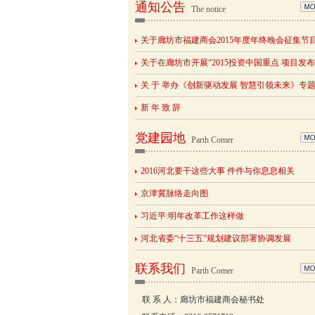
通知公告
The notice
关于廊坊市福建商会2015年度年终晚会征集节
关于在廊坊市开展“2015投资中国重点 项目发
关 于 举办《创新驱动发展 智慧引领未来》专
新 年 致 辞
党建园地
Parth Comer
2016河北要干这些大事 件件与你息息相关
京津冀脉络走向图
习近平:明年改革工作这样做
河北省委“十三五”规划建议部署协调发展
联系我们
Parth Comer
联 系 人：廊坊市福建商会秘书处